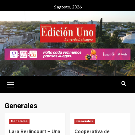
Saltar
6 agosto, 2026
al
contenido
Menú
primario
Generales
Generales
Generales
Lara Berlincourt – Una
Cooperativa de