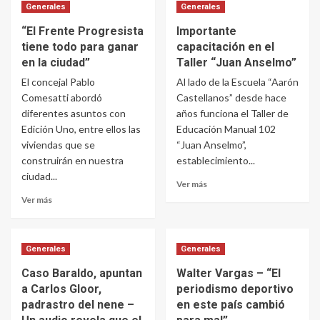
Generales
Generales
“El Frente Progresista
Importante
tiene todo para ganar
capacitación en el
en la ciudad”
Taller “Juan Anselmo”
El concejal Pablo
Al lado de la Escuela “Aarón
Comesatti abordó
Castellanos” desde hace
diferentes asuntos con
años funciona el Taller de
Edición Uno, entre ellos las
Educación Manual 102
viviendas que se
“Juan Anselmo”,
construirán en nuestra
establecimiento...
ciudad...
Ver más
Ver más
Generales
Generales
Caso Baraldo, apuntan
Walter Vargas – “El
a Carlos Gloor,
periodismo deportivo
padrastro del nene –
en este país cambió