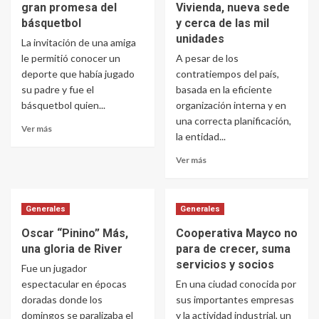
gran promesa del
Vivienda, nueva sede
básquetbol
y cerca de las mil
unidades
La invitación de una amiga
le permitió conocer un
A pesar de los
deporte que había jugado
contratiempos del país,
su padre y fue el
basada en la eficiente
básquetbol quien...
organización interna y en
una correcta planificación,
Ver más
la entidad...
Ver más
Generales
Generales
Oscar “Pinino” Más,
Cooperativa Mayco no
una gloria de River
para de crecer, suma
servicios y socios
Fue un jugador
espectacular en épocas
En una ciudad conocida por
doradas donde los
sus importantes empresas
domingos se paralizaba el
y la actividad industrial, un