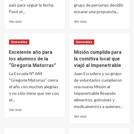
país para seguir la fecha.
grupo de personas decidió
Pasó el...
encarar una propuesta...
Ver más
Ver más
Generales
Generales
Excelente año para
Misión cumplida para
los alumnos de la
la comitiva local que
“Gregoria Matorras”
viajó al Impenetrable
La Escuela N° 644
Juan Escudero y su grupo
“Gregoria Matorras” cierra
de voluntarios cumplieron
el año con muchas alegrías
una nueva Misión al
y no sólo tiene que ver con
Impenetrable llevando
el...
alimentos, golosinas y
medicamentos a quienes...
Ver más
Ver más