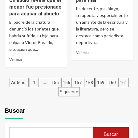
Un audio revela que el
para mal”
menor fue presionado
Es docente, psicólogo,
para acusar al abuelo
terapeuta y especialmente
El padre de la criatura
un amante de la escritura y
denunció los aprietes que
la literatura, pero se
habría sufrido su hijo para
destaca como periodista
culpar a Víctor Baraldo,
deportivo...
situación que...
Ver más
Ver más
Navegación
…
158
Anterior
1
155
156
157
159
160
161
de
Siguiente
entradas
Buscar
Buscar