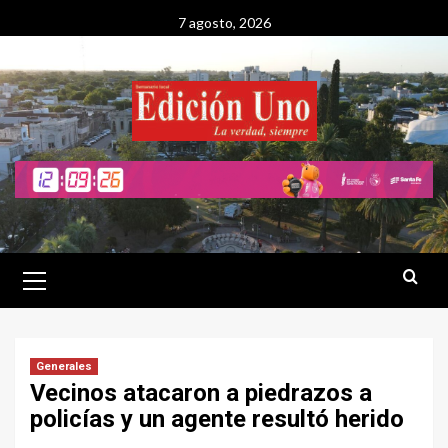
Saltar
7 agosto, 2026
al
contenido
Menú
primario
Generales
Vecinos atacaron a piedrazos a
policías y un agente resultó herido