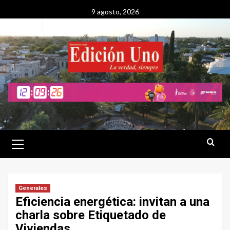
Saltar
9 agosto, 2026
al
contenido
Menú
primario
Generales
Eficiencia energética: invitan a una
charla sobre Etiquetado de
Viviendas