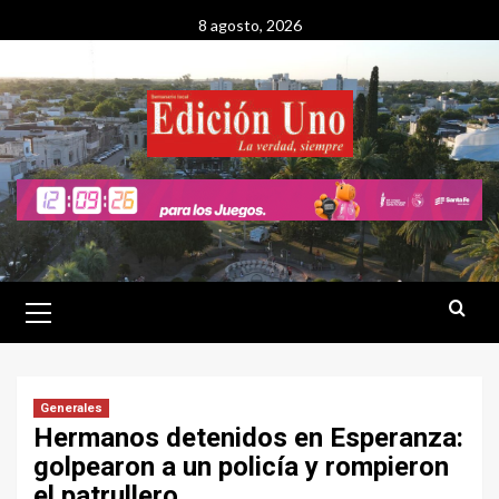
Saltar
8 agosto, 2026
al
contenido
Menú
primario
Generales
Hermanos detenidos en Esperanza:
golpearon a un policía y rompieron
el patrullero