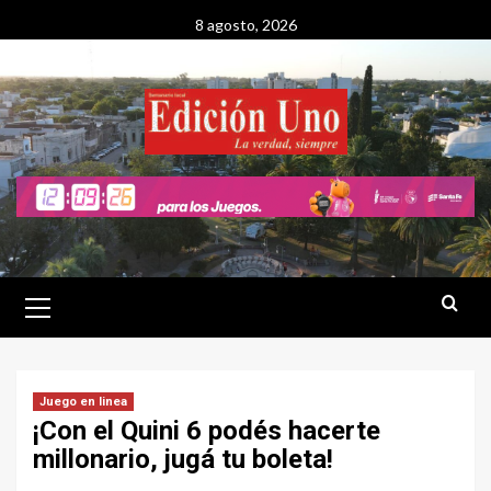
Saltar
8 agosto, 2026
al
contenido
Menú
primario
Juego en linea
¡Con el Quini 6 podés hacerte
millonario, jugá tu boleta!