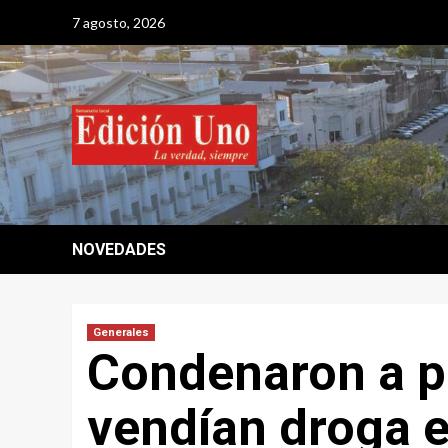
Saltar
7 agosto, 2026
al
contenido
NOVEDADES
Generales
Condenaron a p
vendían droga 