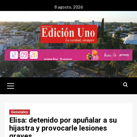
Saltar
8 agosto, 2026
al
contenido
Menú
primario
Generales
Elisa: detenido por apuñalar a su
hijastra y provocarle lesiones
graves