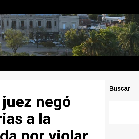
Buscar
 juez negó
ias a la
a por violar