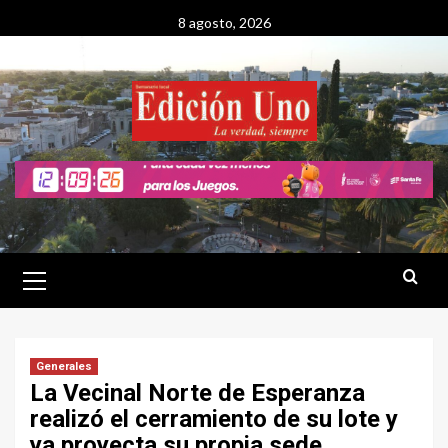
Saltar
8 agosto, 2026
al
contenido
Menú
primario
Generales
La Vecinal Norte de Esperanza
realizó el cerramiento de su lote y
ya proyecta su propia sede