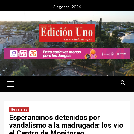
Saltar
8 agosto, 2026
al
contenido
Menú
primario
Generales
Esperancinos detenidos por
vandalismo a la madrugada: los vio
el Centro de Monitoreo