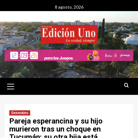
Saltar
8 agosto, 2026
al
contenido
Menú
primario
Generales
Pareja esperancina y su hijo
murieron tras un choque en
Tucumán: su otra hija está