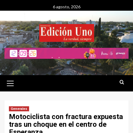
Saltar
6 agosto, 2026
al
contenido
Menú
primario
Generales
Motociclista con fractura expuesta
tras un choque en el centro de
Esperanza