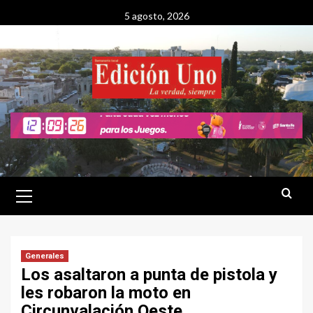
Saltar
5 agosto, 2026
al
contenido
Menú
primario
Generales
Los asaltaron a punta de pistola y
les robaron la moto en
Circunvalación Oeste