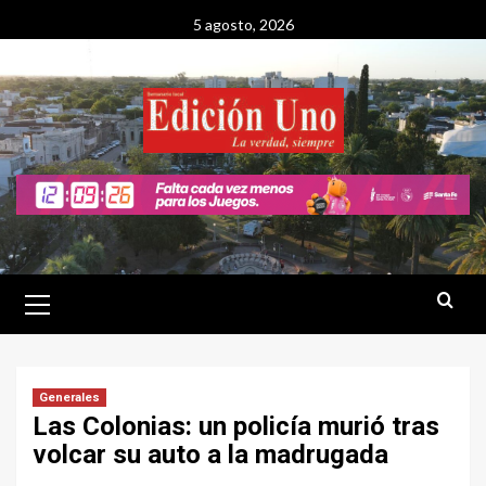
Saltar
5 agosto, 2026
al
contenido
Menú
primario
Generales
Las Colonias: un policía murió tras
volcar su auto a la madrugada